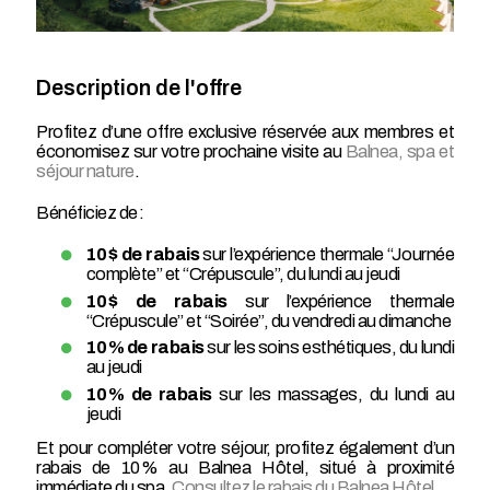
Description de l'offre
Profitez d’une offre exclusive réservée aux membres et
économisez sur votre prochaine visite au
Balnea, spa et
séjour nature
.
Bénéficiez de :
10 $ de rabais
sur l’expérience thermale “Journée
complète” et “Crépuscule”, du lundi au jeudi
10 $ de rabais
sur l’expérience thermale
“Crépuscule” et “Soirée”, du vendredi au dimanche
10 % de rabais
sur les soins esthétiques, du lundi
au jeudi
10 % de rabais
sur les massages, du lundi au
jeudi
Et pour compléter votre séjour, profitez également d’un
rabais de 10 % au Balnea Hôtel, situé à proximité
immédiate du spa.
Consultez le rabais du Balnea Hôtel