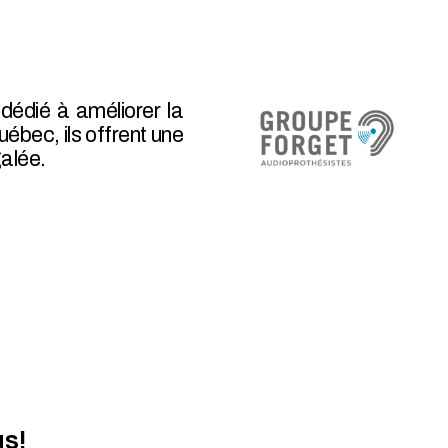
dédié à améliorer la
uébec, ils offrent une
galée.
us!